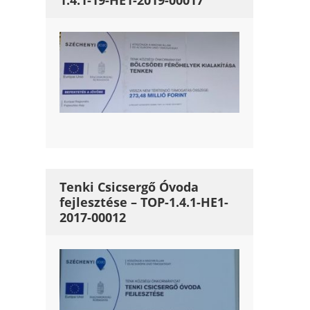
1.4.1-19-HE1-2019-00017
Tenki Csicsergő Óvoda
fejlesztése – TOP-1.4.1-HE1-
2017-00012