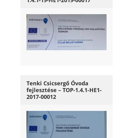
1.4.1-19-HE1-2019-00017
Tenki Csicsergő Óvoda
fejlesztése – TOP-1.4.1-HE1-
2017-00012