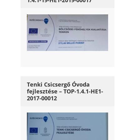
1.4.1-19-HE1-2019-00017
Tenki Csicsergő Óvoda
fejlesztése – TOP-1.4.1-HE1-
2017-00012