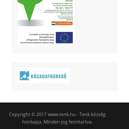
Copyright © 2017 www.tenk.hu - Tenk község
honlapja. Minden jog fenntartva.