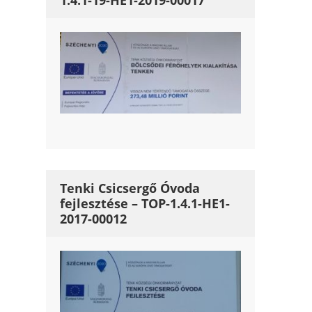
1.4.1-19-HE1-2019-00017
Tenki Csicsergő Óvoda
fejlesztése – TOP-1.4.1-HE1-
2017-00012