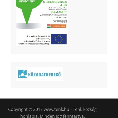
Copyright © 2017 www.tenk.hu - Tenk község
honlapja. Minden jog fenntartva.