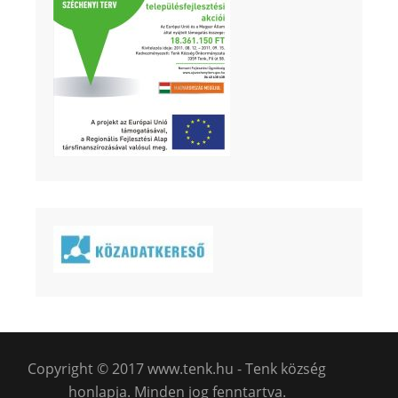
Copyright © 2017 www.tenk.hu - Tenk község
honlapja. Minden jog fenntartva.