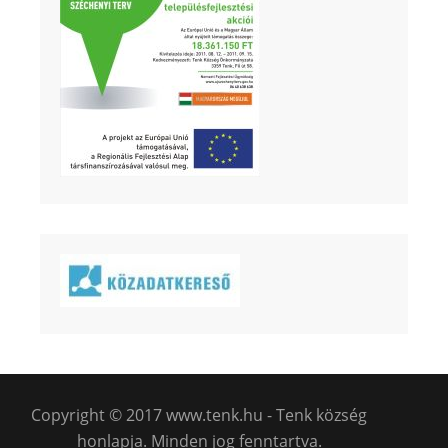
Copyright © 2017 www.tenk.hu - Tenk község
honlapja. Minden jog fenntartva.