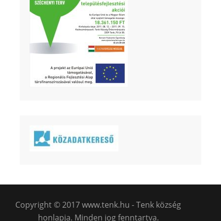
Copyright © 2017 www.tenk.hu - Tenk község
honlapja. Minden jog fenntartva.