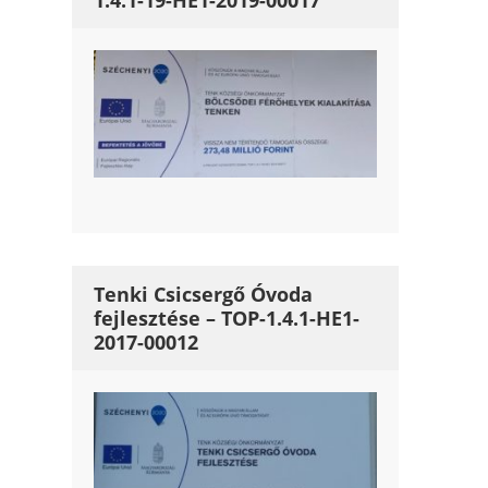
1.4.1-19-HE1-2019-00017
Tenki Csicsergő Óvoda
fejlesztése – TOP-1.4.1-HE1-
2017-00012