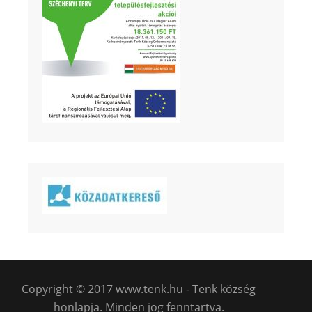
Copyright © 2017 www.tenk.hu - Tenk község
honlapja. Minden jog fenntartva.