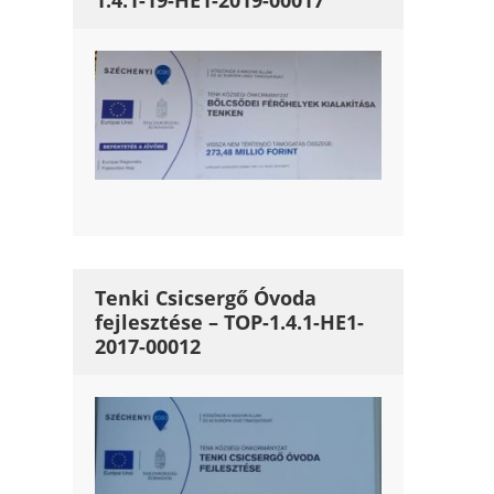
1.4.1-19-HE1-2019-00017
Tenki Csicsergő Óvoda
fejlesztése – TOP-1.4.1-HE1-
2017-00012