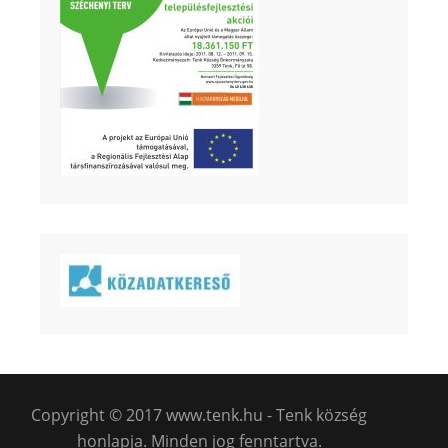
Copyright © 2017 www.tenk.hu - Tenk község
honlapja. Minden jog fenntartva.