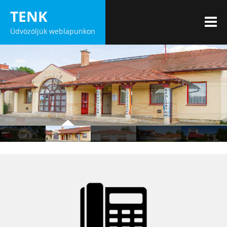
Skip
TENK
to
M
Üdvözöljük weblapunkon
content