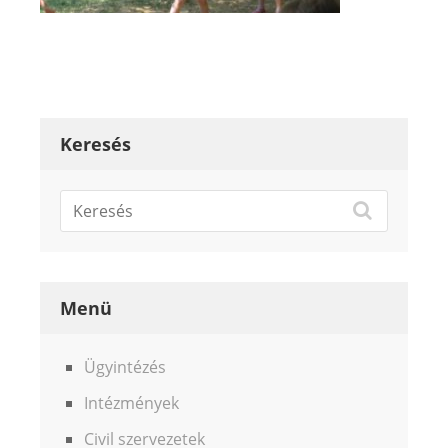
Keresés
Menü
Ügyintézés
Intézmények
Civil szervezetek