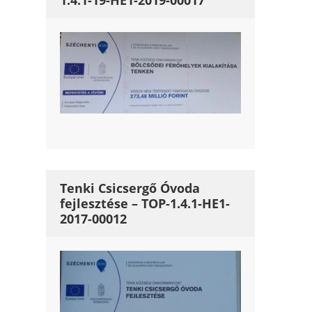
1.4.1-19-HE1-2019-00017
Tenki Csicsergő Óvoda
fejlesztése – TOP-1.4.1-HE1-
2017-00012