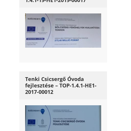
1.4.1-19-HE1-2019-00017
Tenki Csicsergő Óvoda
fejlesztése – TOP-1.4.1-HE1-
2017-00012