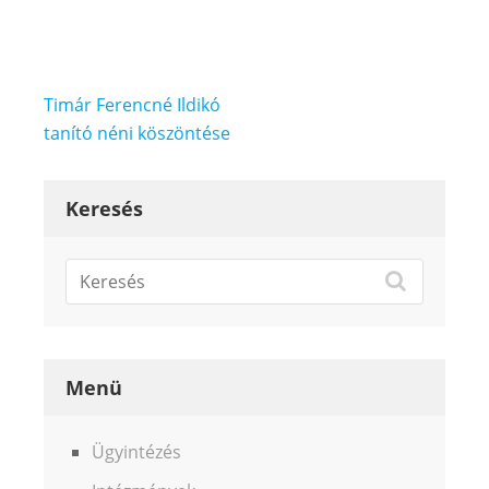
Bejegyzés
Timár Ferencné Ildikó
navigáció
tanító néni köszöntése
Keresés
Menü
Ügyintézés