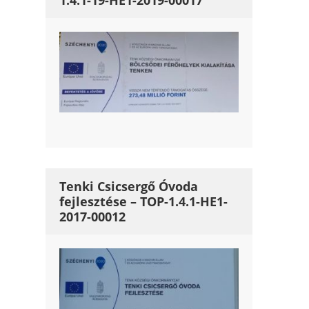
1.4.1-19-HE1-2019-00017
Tenki Csicsergő Óvoda
fejlesztése – TOP-1.4.1-HE1-
2017-00012