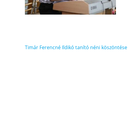
Bejegyzés
Timár Ferencné Ildikó tanító néni köszöntése
navigáció