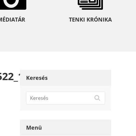
MÉDIATÁR
TENKI KRÓNIKA
522_189194015_n
Keresés
Menü