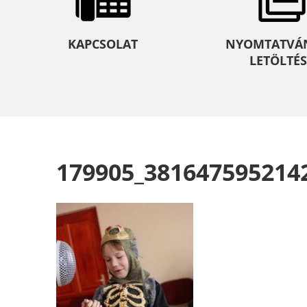
KAPCSOLAT
NYOMTATVÁ
LETÖLTÉS
179905_381647595214