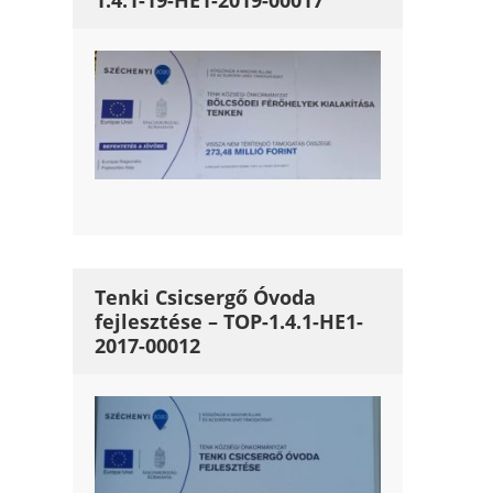
1.4.1-19-HE1-2019-00017
Tenki Csicsergő Óvoda
fejlesztése – TOP-1.4.1-HE1-
2017-00012