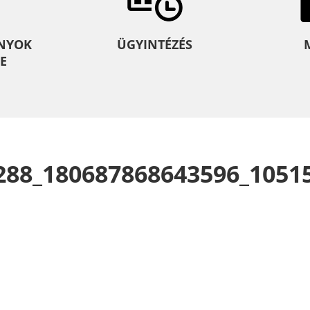
NYOK
ÜGYINTÉZÉS
E
288_180687868643596_1051