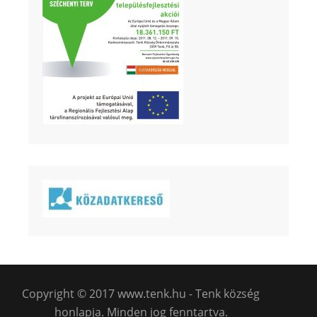
Copyright © 2017 www.tenk.hu - Tenk község
honlapja. Minden jog fenntartva.