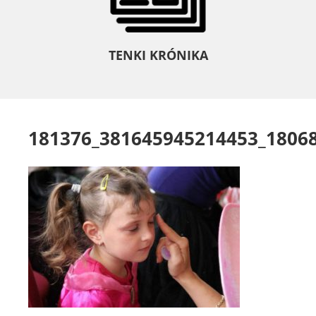
TENKI KRÓNIKA
181376_381645945214453_1806