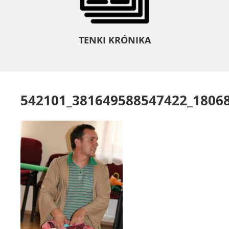
TENKI KRÓNIKA
542101_381649588547422_1806