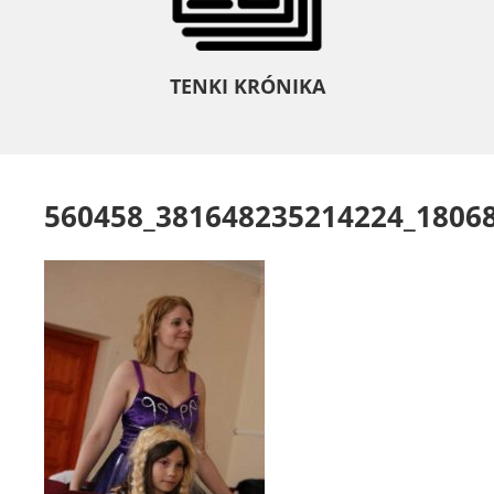
TENKI KRÓNIKA
560458_381648235214224_1806