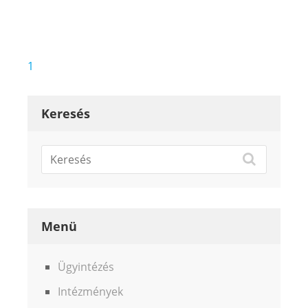
Bejegyzés
1
navigáció
Keresés
Menü
Ügyintézés
Intézmények