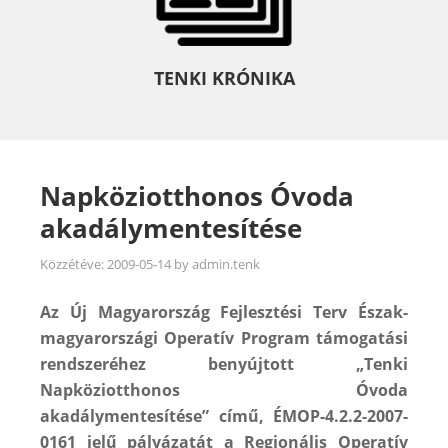
TENKI KRÓNIKA
Napköziotthonos Óvoda
akadálymentesítése
Közzétéve:
2009-05-14
by
admin.tenk
Az Új Magyarország Fejlesztési Terv Észak-
magyarországi Operatív Program támogatási
rendszeréhez benyújtott „Tenki
Napköziotthonos Óvoda
akadálymentesítése” című, ÉMOP-4.2.2-2007-
0161 jelű pályázatát a Regionális Operatív