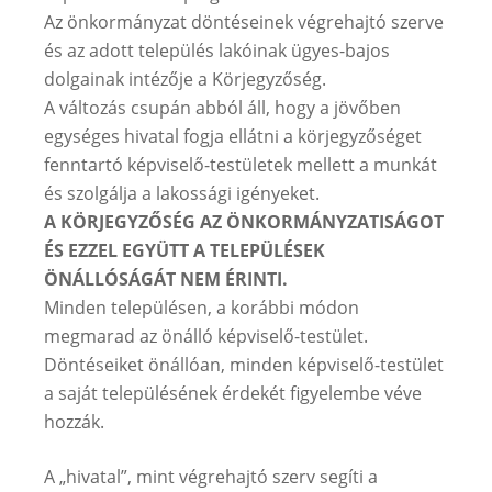
Az önkormányzat döntéseinek végrehajtó szerve
és az adott település lakóinak ügyes-bajos
dolgainak intézője a Körjegyzőség.
A változás csupán abból áll, hogy a jövőben
egységes hivatal fogja ellátni a körjegyzőséget
fenntartó képviselő-testületek mellett a munkát
és szolgálja a lakossági igényeket.
A KÖRJEGYZŐSÉG AZ ÖNKORMÁNYZATISÁGOT
ÉS EZZEL EGYÜTT A TELEPÜLÉSEK
ÖNÁLLÓSÁGÁT NEM ÉRINTI.
Minden településen, a korábbi módon
megmarad az önálló képviselő-testület.
Döntéseiket önállóan, minden képviselő-testület
a saját településének érdekét figyelembe véve
hozzák.
A „hivatal”, mint végrehajtó szerv segíti a