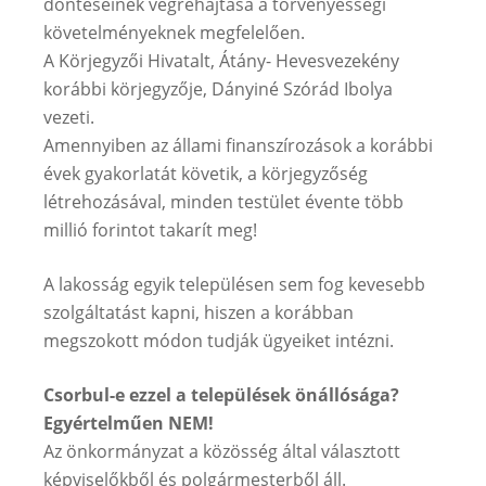
döntéseinek végrehajtása a törvényességi
követelményeknek megfelelően.
A Körjegyzői Hivatalt, Átány- Hevesvezekény
korábbi körjegyzője, Dányiné Szórád Ibolya
vezeti.
Amennyiben az állami finanszírozások a korábbi
évek gyakorlatát követik, a körjegyzőség
létrehozásával, minden testület évente több
millió forintot takarít meg!
A lakosság egyik településen sem fog kevesebb
szolgáltatást kapni, hiszen a korábban
megszokott módon tudják ügyeiket intézni.
Csorbul-e ezzel a települések önállósága?
Egyértelműen NEM!
Az önkormányzat a közösség által választott
képviselőkből és polgármesterből áll.