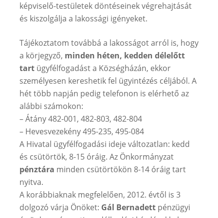
képviselő-testületek döntéseinek végrehajtását
és kiszolgálja a lakossági igényeket.
Tájékoztatom továbbá a lakosságot arról is, hogy
a körjegyző,
minden héten, kedden délelőtt
tart
ügyfélfogadást a Községházán, ekkor
személyesen kereshetik fel ügyintézés céljából. A
hét több napján pedig telefonon is elérhető az
alábbi számokon:
– Átány 482-001, 482-803, 482-804
– Hevesvezekény 495-235, 495-084
A Hivatal ügyfélfogadási ideje változatlan: kedd
és csütörtök, 8-15 óráig. Az Önkormányzat
pénztára
minden csütörtökön 8-14 óráig tart
nyitva.
A korábbiaknak megfelelően, 2012. évtől is 3
dolgozó várja Önöket:
Gál Bernadett
pénzügyi