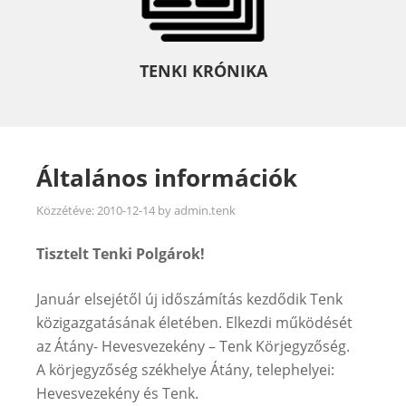
TENKI KRÓNIKA
Általános információk
Közzétéve:
2010-12-14
by
admin.tenk
Tisztelt Tenki Polgárok!
Január elsejétől új időszámítás kezdődik Tenk
közigazgatásának életében. Elkezdi működését
az Átány- Hevesvezekény – Tenk Körjegyzőség.
A körjegyzőség székhelye Átány, telephelyei:
Hevesvezekény és Tenk.