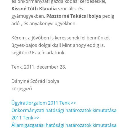
és önkormányzati gazdálkodási kérdésekkel,
Kissné Tóth Klaudia
szociális- és
gyámügyekben,
Pásztorné Takács Ibolya
pedig
adó-, és anyakönyvi ügyekben.
Kérem, a jövőben is keressenek fel bennünket
ügyes-bajos dolgaikkal! Mint ahogy eddig is,
segítünk! Ez a feladatunk.
Tenk, 2011. december 28.
Dányiné Szórád Ibolya
körjegyző
Ügyiratforgalom 2011 Tenk >>
Önkormányzati hatósági határozatok kimutatása
2011 Tenk >>
Államigazgatási hatósági határozatok kimutatása