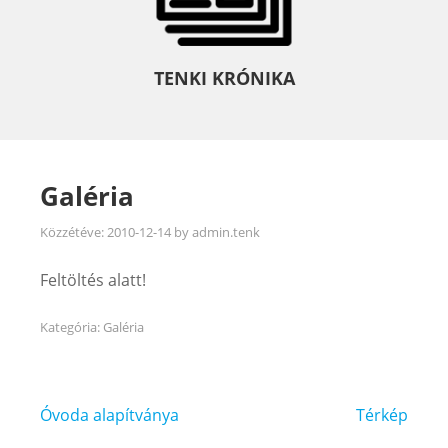
TENKI KRÓNIKA
Galéria
Közzétéve:
2010-12-14
by
admin.tenk
Feltöltés alatt!
Kategória:
Galéria
Bejegyzés
Óvoda alapítványa
Térkép
navigáció