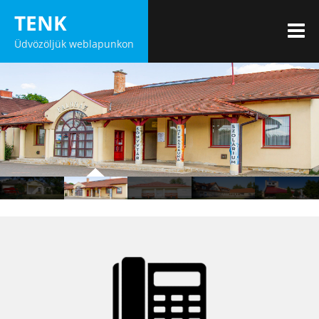
Skip
TENK
to
M
Üdvözöljük weblapunkon
content