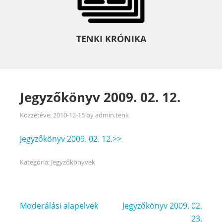
TENKI KRÓNIKA
Jegyzőkönyv 2009. 02. 12.
Közzétéve:
2010-12-15
by
admin.tenk
Jegyzőkönyv 2009. 02. 12.>>
Kategória:
Jegyzőkönyvek
Bejegyzés
Moderálási alapelvek
Jegyzőkönyv 2009. 02.
navigáció
23.