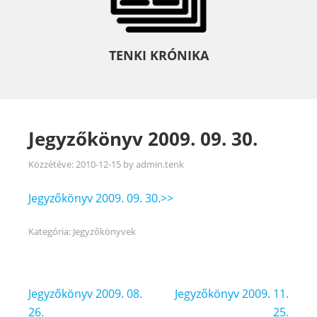
TENKI KRÓNIKA
Jegyzőkönyv 2009. 09. 30.
Közzétéve:
2010-12-15
by
admin.tenk
Jegyzőkönyv 2009. 09. 30.>>
Kategória:
Jegyzőkönyvek
Bejegyzés
Jegyzőkönyv 2009. 08.
Jegyzőkönyv 2009. 11.
navigáció
26.
25.