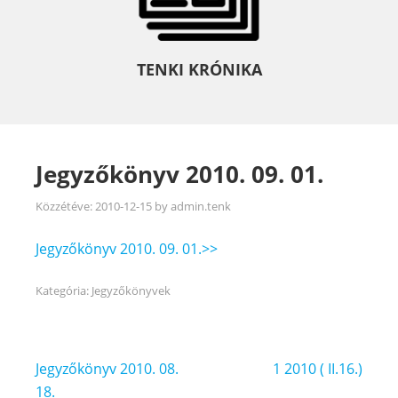
TENKI KRÓNIKA
Jegyzőkönyv 2010. 09. 01.
Közzétéve:
2010-12-15
by
admin.tenk
Jegyzőkönyv 2010. 09. 01.>>
Kategória:
Jegyzőkönyvek
Bejegyzés
Jegyzőkönyv 2010. 08.
1 2010 ( II.16.)
navigáció
18.