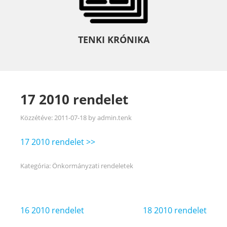
TENKI KRÓNIKA
17 2010 rendelet
Közzétéve:
2011-07-18
by
admin.tenk
17 2010 rendelet >>
Kategória:
Önkormányzati rendeletek
Bejegyzés
16 2010 rendelet
18 2010 rendelet
navigáció