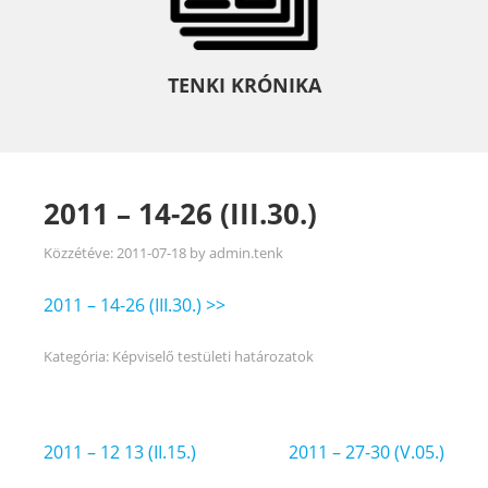
TENKI KRÓNIKA
2011 – 14-26 (III.30.)
Közzétéve:
2011-07-18
by
admin.tenk
2011 – 14-26 (III.30.) >>
Kategória:
Képviselő testületi határozatok
Bejegyzés
2011 – 12 13 (II.15.)
2011 – 27-30 (V.05.)
navigáció