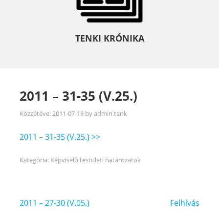
TENKI KRÓNIKA
2011 – 31-35 (V.25.)
Közzétéve:
2011-07-18
by
admin.tenk
2011 – 31-35 (V.25.) >>
Kategória:
Képviselő testületi határozatok
Bejegyzés
2011 – 27-30 (V.05.)
Felhívás
navigáció