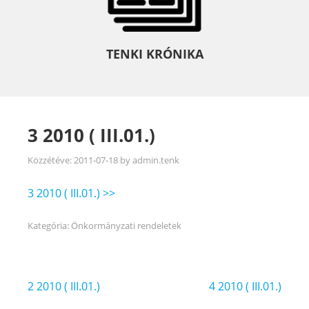
TENKI KRÓNIKA
3 2010 ( III.01.)
Közzétéve:
2011-07-18
by
admin.tenk
3 2010 ( III.01.) >>
Kategória:
Önkormányzati rendeletek
Bejegyzés
2 2010 ( III.01.)
4 2010 ( III.01.)
navigáció