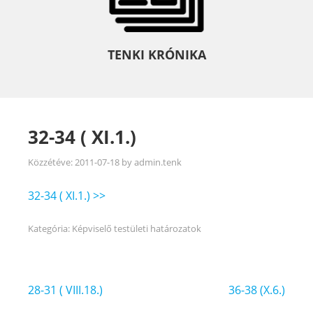
TENKI KRÓNIKA
32-34 ( XI.1.)
Közzétéve:
2011-07-18
by
admin.tenk
32-34 ( XI.1.) >>
Kategória:
Képviselő testületi határozatok
Bejegyzés
28-31 ( VIII.18.)
36-38 (X.6.)
navigáció