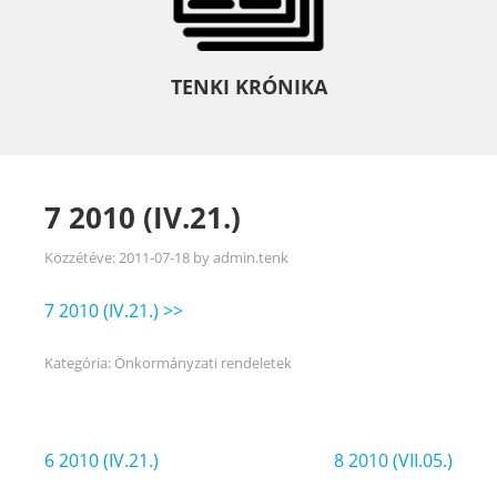
TENKI KRÓNIKA
7 2010 (IV.21.)
Közzétéve:
2011-07-18
by
admin.tenk
7 2010 (IV.21.) >>
Kategória:
Önkormányzati rendeletek
Bejegyzés
6 2010 (IV.21.)
8 2010 (VII.05.)
navigáció