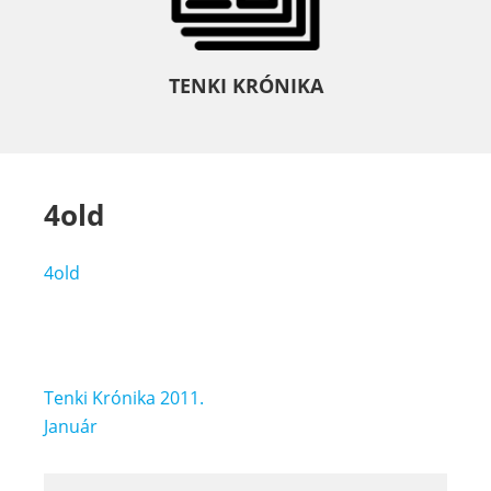
TENKI KRÓNIKA
4old
4old
Bejegyzés
Tenki Krónika 2011.
navigáció
Január