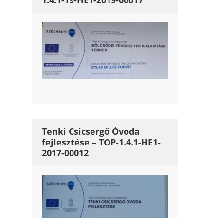
1.4.1-19-HE1-2019-00017
Tenki Csicsergő Óvoda
fejlesztése – TOP-1.4.1-HE1-
2017-00012