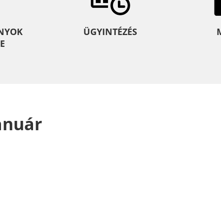
NYOK
ÜGYINTÉZÉS
E
anuár