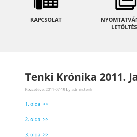
KAPCSOLAT
NYOMTATVÁ
LETÖLTÉS
Tenki Krónika 2011. J
Közzétéve:
2011-07-19
by
admin.tenk
1. oldal >>
2. oldal >>
3. oldal >>