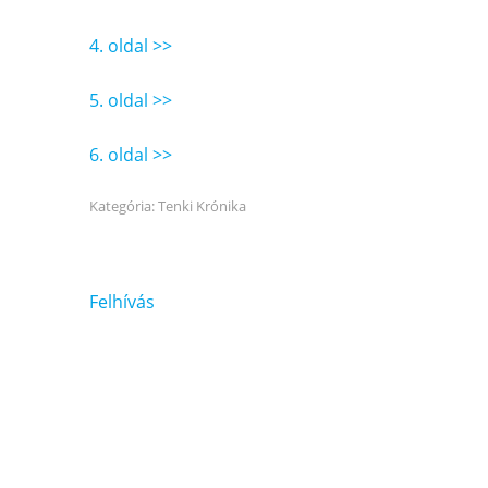
4. oldal >>
5. oldal >>
6. oldal >>
Kategória:
Tenki Krónika
Bejegyzés
Felhívás
navigáció