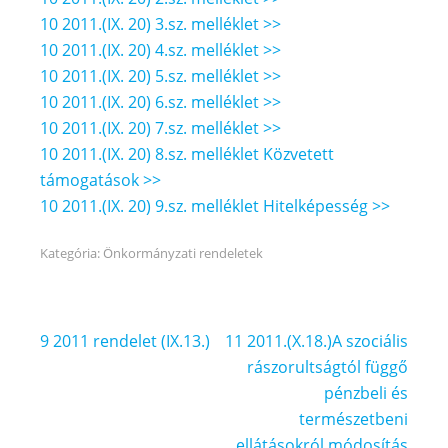
10 2011.(IX. 20) 3.sz. melléklet >>
10 2011.(IX. 20) 4.sz. melléklet >>
10 2011.(IX. 20) 5.sz. melléklet >>
10 2011.(IX. 20) 6.sz. melléklet >>
10 2011.(IX. 20) 7.sz. melléklet >>
10 2011.(IX. 20) 8.sz. melléklet Közvetett
támogatások >>
10 2011.(IX. 20) 9.sz. melléklet Hitelképesség >>
Kategória:
Önkormányzati rendeletek
Bejegyzés
9 2011 rendelet (IX.13.)
11 2011.(X.18.)A szociális
navigáció
rászorultságtól függő
pénzbeli és
természetbeni
ellátásokról módosítás