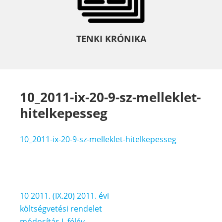
TENKI KRÓNIKA
10_2011-ix-20-9-sz-melleklet-
hitelkepesseg
10_2011-ix-20-9-sz-melleklet-hitelkepesseg
Bejegyzés
10 2011. (IX.20) 2011. évi
navigáció
költségvetési rendelet
módosítás I. félév