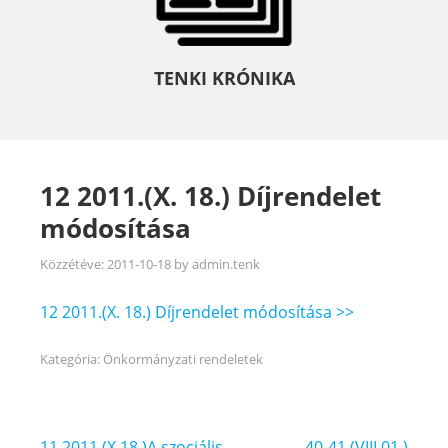
TENKI KRÓNIKA
12 2011.(X. 18.) Díjrendelet
módosítása
Közzétéve:
2011-10-18
by
admin.tenk
12 2011.(X. 18.) Díjrendelet módosítása >>
Kategória:
Önkormányzati rendeletek
Bejegyzés
11 2011.(X.18.)A szociális
40-41 (VIII.01.)