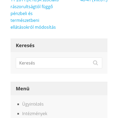
navigáció
rászorultságtól függő
pénzbeli és
természetbeni
ellátásokról módosítás
Keresés
Menü
Ügyintézés
Intézmények