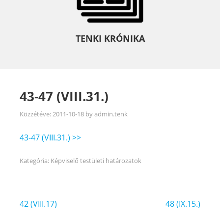
TENKI KRÓNIKA
43-47 (VIII.31.)
Közzétéve:
2011-10-18
by
admin.tenk
43-47 (VIII.31.) >>
Kategória:
Képviselő testületi határozatok
Bejegyzés
42 (VIII.17)
48 (IX.15.)
navigáció