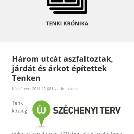
TENKI KRÓNIKA
Három utcát aszfaltoztak,
járdát és árkot építettek
Tenken
Közzétéve:
2011-12-08
by
admin.tenk
Tenk
község
önkormányzata már 2010-ben elhatározta, hogy