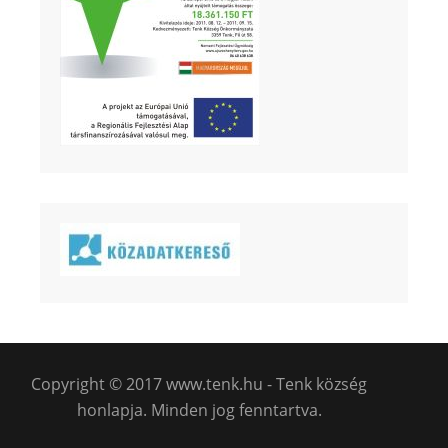
Copyright © 2017 www.tenk.hu - Tenk község
honlapja. Minden jog fenntartva.