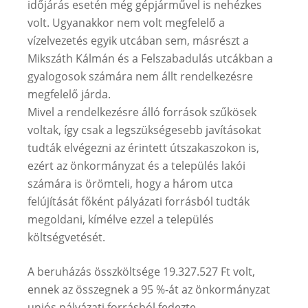
időjárás esetén még gépjárművel is nehézkes
volt. Ugyanakkor nem volt megfelelő a
vízelvezetés egyik utcában sem, másrészt a
Mikszáth Kálmán és a Felszabadulás utcákban a
gyalogosok számára nem állt rendelkezésre
megfelelő járda.
Mivel a rendelkezésre álló források szűkösek
voltak, így csak a legszükségesebb javításokat
tudták elvégezni az érintett útszakaszokon is,
ezért az önkormányzat és a település lakói
számára is örömteli, hogy a három utca
felújítását főként pályázati forrásból tudták
megoldani, kímélve ezzel a település
költségvetését.
A beruházás összköltsége 19.327.527 Ft volt,
ennek az összegnek a 95 %-át az önkormányzat
uniós pályázati forrásból fedezte.