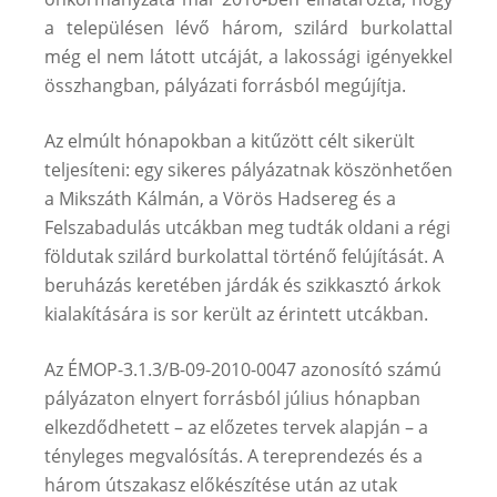
a településen lévő három, szilárd burkolattal
még el nem látott utcáját, a lakossági igényekkel
összhangban, pályázati forrásból megújítja.
Az elmúlt hónapokban a kitűzött célt sikerült
teljesíteni: egy sikeres pályázatnak köszönhetően
a Mikszáth Kálmán, a Vörös Hadsereg és a
Felszabadulás utcákban meg tudták oldani a régi
földutak szilárd burkolattal történő felújítását. A
beruházás keretében járdák és szikkasztó árkok
kialakítására is sor került az érintett utcákban.
Az ÉMOP-3.1.3/B-09-2010-0047 azonosító számú
pályázaton elnyert forrásból július hónapban
elkezdődhetett – az előzetes tervek alapján – a
tényleges megvalósítás. A tereprendezés és a
három útszakasz előkészítése után az utak