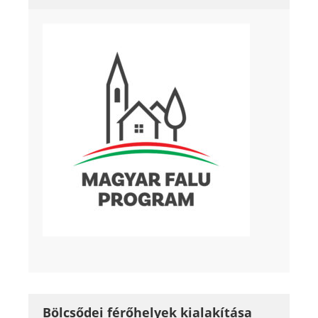
Bölcsődei férőhelyek kialakítása