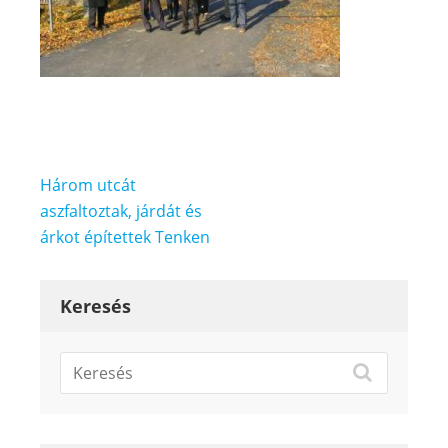
Bejegyzés
Három utcát
navigáció
aszfaltoztak, járdát és
árkot építettek Tenken
Keresés