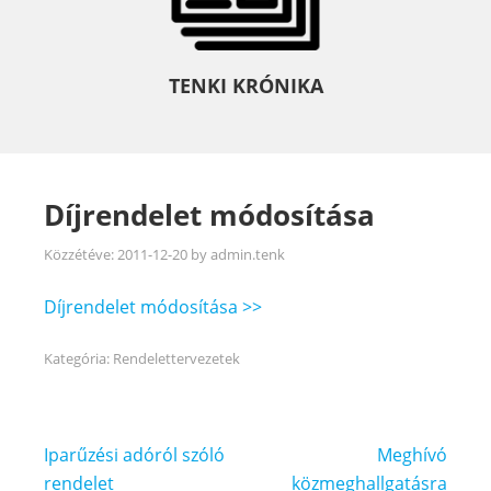
TENKI KRÓNIKA
Díjrendelet módosítása
Közzétéve:
2011-12-20
by
admin.tenk
Díjrendelet módosítása >>
Kategória:
Rendelettervezetek
Bejegyzés
Iparűzési adóról szóló
Meghívó
navigáció
rendelet
közmeghallgatásra