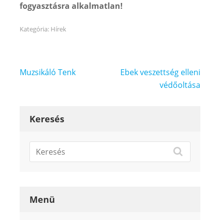
fogyasztásra alkalmatlan!
Kategória:
Hírek
Bejegyzés
Muzsikáló Tenk
Ebek veszettség elleni
navigáció
védőoltása
Keresés
Menü