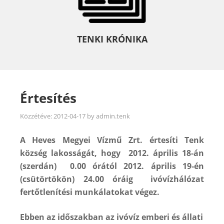
TENKI KRÓNIKA
Értesítés
Közzétéve:
2012-04-17
by
admin.tenk
A Heves Megyei Vízmű Zrt. értesíti Tenk
község lakosságát, hogy 2012. április 18-án
(szerdán) 0.00 órától 2012. április 19-én
(csütörtökön) 24.00 óráig ivóvízhálózat
fertőtlenítési munkálatokat végez.
Ebben az időszakban az ivóvíz emberi és állati