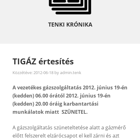
TENKI KRÓNIKA
TIGÁZ értesítés
Közzétéve:
2012-06-18
by
admin.tenk
A vezetékes gázszolgáltatás 2012. június 19-én
(kedden) 06.00 órától 2012. június 19-én
(kedden) 20.00 óráig karbantartási
munkálatok miatt SZÜNETEL.
A gázszolgáltatás szüneteltetése alatt a gázmérő
előtt felszerelt elzárócsapot el kell zárni és azt