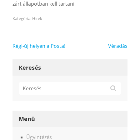
zárt állapotban kell tartani!
Kategória:
Hírek
Bejegyzés
Régi-új helyen a Posta!
Véradás
navigáció
Keresés
Menü
Ügyintézés