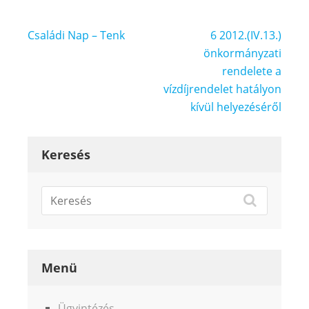
Bejegyzés
Családi Nap – Tenk
6 2012.(IV.13.)
navigáció
önkormányzati
rendelete a
vízdíjrendelet hatályon
kívül helyezéséről
Keresés
Menü
Ügyintézés