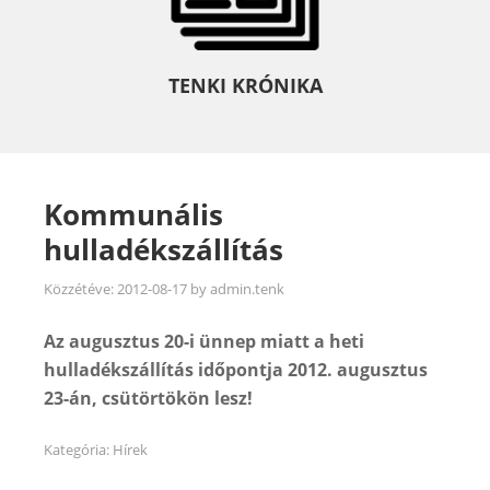
TENKI KRÓNIKA
Kommunális
hulladékszállítás
Közzétéve:
2012-08-17
by
admin.tenk
Az augusztus 20-i ünnep miatt a heti
hulladékszállítás időpontja 2012. augusztus
23-án, csütörtökön lesz!
Kategória:
Hírek