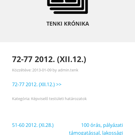
TENKI KRÓNIKA
72-77 2012. (XII.12.)
Közzétéve:
2013-01-09
by
admin.tenk
72-77 2012. (XII.12.) >>
Kategória:
Képviselő testületi határozatok
Bejegyzés
51-60 2012. (XI.28.)
100 órás, pályázati
navigáció
támogatással, lakossági