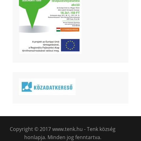
Copyright © 2017 www.tenk.hu - Tenk község
honlapja. Minden jog fenntartva.